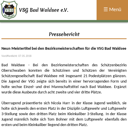
×
Home
VSG Bad Waldsee e.V.
☰ Menü
Sport
Pressebericht
Termine
Neun Meistertitel bei den Bezirksmeisterschaften für die VSG Bad Waldsee
Über
Veröffentlicht: 07.05.2018
Uns
Bad Waldsee - Bei den Bezirksmeisterschaften des Schützenbezirks
Jugend
Oberschwaben konnten die Schützinen und Schützen der Vereinigten
Schützengesellschaft Bad Waldsee mit insgesamt 21 Podestplätzen glänzen.
Historie
Allgemein
Die Jugend der VSG zeigte sich bereits in einer hervorragenden Form und
holte sechse Einzel- und drei Mannschaftstitel nach Bad Waldsee. Ergänzt
wurde diese Ausbeute durch acht zweite und vier dritte Plätze.
Überragend präsentierte sich Nicola Harr in der Klasse Jugend weiblich, sie
holte sich jeweils den ersten Platz in der Disziplin Luftgewehr und Luftgewehr
3-Stellung sowie den dritten Platz beim Kleinkaliber 3-Stellung. In der Klasse
Jugend männlich holte sich Tom Bohner mit dem Luftgewehr ebenfalls den
ersten und beim Kleinkaliber liegend den dritten Platz.