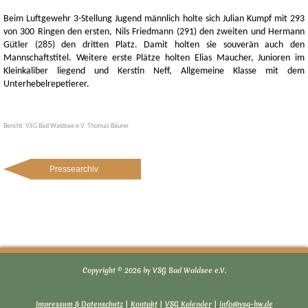
Beim Luftgewehr 3-Stellung Jugend männlich holte sich Julian Kumpf mit 293
von 300 Ringen den ersten, Nils Friedmann (291) den zweiten und Hermann
Gütler (285) den dritten Platz. Damit holten sie souverän auch den
Mannschaftstitel. Weitere erste Plätze holten Elias Maucher, Junioren im
Kleinkaliber liegend und Kerstin Neff, Allgemeine Klasse mit dem
Unterhebelrepetierer.
Bericht: VSG Bad Waldsee e.V. Thomas Bäurer
Pressearchiv
Copyright © 2026 by VSG Bad Waldsee e.V.
Impressum & Datenschutz
|
Kontakt
|
VSG Kalender
|
info@vsg-bw.de