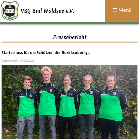
×
Home
VSG Bad Waldsee e.V.
☰ Menü
Sport
Pressebericht
Termine
Startschuss für die Schützen der Bezirksoberliga
Über
Veröffentlicht: 19.10.2021
Uns
Jugend
Historie
Allgemein