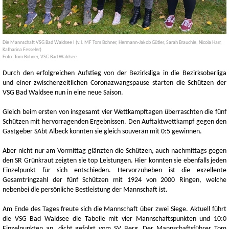
Die Mannschaft VSG Bad Waldsee I (v.l. MF Tom Bohner, Hermann-Jakob Gütler, Sarah Brauchle, Nicola Harr,
Katharina Fesseler)
Foto: Tom Bohner, VSG Bad Waldsee
Durch den erfolgreichen Aufstieg von der Bezirksliga in die Bezirksoberliga
und einer zwischenzeitlichen Coronazwangspause starten die Schützen der
VSG Bad Waldsee nun in eine neue Saison.
Gleich beim ersten von insgesamt vier Wettkampftagen überraschten die fünf
Schützen mit hervorragenden Ergebnissen. Den Auftaktwettkampf gegen den
Gastgeber SAbt Albeck konnten sie gleich souverän mit 0:5 gewinnen.
Aber nicht nur am Vormittag glänzten die Schützen, auch nachmittags gegen
den SR Grünkraut zeigten sie top Leistungen. Hier konnten sie ebenfalls jeden
Einzelpunkt für sich entschieden. Hervorzuheben ist die exzellente
Gesamtringzahl der fünf Schützen mit 1924 von 2000 Ringen, welche
nebenbei die persönliche Bestleistung der Mannschaft ist.
Am Ende des Tages freute sich die Mannschaft über zwei Siege. Aktuell führt
die VSG Bad Waldsee die Tabelle mit vier Mannschaftspunkten und 10:0
Einzelpunkten an, dicht gefolgt vom SV Berg. Der Mannschaftsführer Tom