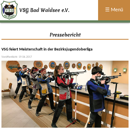
×
Home
VSG Bad Waldsee e.V.
☰ Menü
Sport
Pressebericht
Termine
VSG feiert Meisterschaft in der Bezirksjugendoberliga
Über
Veröffentlicht: 19.06.2017
Uns
Jugend
Historie
Allgemein