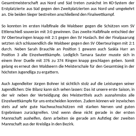
Gesamtmeisterschaft aus Nord und Süd treten zunächst im KO-System der
Erstplatzierte aus Süd gegen den Zweitplatzierten aus Nord und umgekehrt
an. Die beiden Sieger bestreiten anschließend den Finalwettkampf.
So konnten im ersten Halbfinale die Waldseer gegen die Schützen vom SV
Ettlenschieß souverän mit 3:0 gewinnen. Das zweite Halbfinale entschied der
SV Oberteuringen knapp mit 2:1 gegen den SV Haslach. Bei der Finalpaarung
setzten sich schlussendlich die Waldseer gegen den SV Oberteuringen mit 2:1
durch. Neben Sarah Brauchle an Position 1 gewann auch Saskia Harr an
Position 3 alle Einzelwettkämpfe. Lediglich Tamara Sauter musste sich in
einem ihrer Duelle mit 376 zu 374 Ringen knapp geschlagen geben. Somit
gelang es erneut den Waldseern die Meisterschale für den Gesamtsieg in der
höchsten Jugendliga zu ergattern.
Auch Jugendleiter Jürgen Bohner ist sichtlich stolz auf die Leistungen seiner
Jugendlichen: Die Bilanz kann sich sehen lassen: Das ist unsere erste Saison, in
der wir neben der Verteidigung des Meistertitels auch ausnahmslos alle
Einzelwettkämpfe für uns entscheiden konnten. Zudem können wir inzwischen
stets auf sehr gute Nachwuchsschützen mit starken Nerven und guten
Ergebnissen zurückgreifen. Und wenn diese nicht gerade in der ersten
Mannschaft aushelfen, dann arbeiten sie gerade am Aufstieg der zweiten
Mannschaft aus der Kreisliga in den Bezirk.