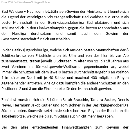
Foto: VSG Bad Waldsee e.V. Jürgen Bohner
Bad Waldsee – Nach dem letztjährigen Gewinn der Meisterschaft konnte sich
die Jugend der Vereinigten Schützengesellschaft Bad Waldsee e.V. erneut als
beste Mannschaft in der Bezirksjugendoberliga Süd platzieren und sich
schlussendlich in den Finalwettkämpfen gegen die besten Mannschaften aus
der Nordliga durchsetzen und somit auch den Gewinn der
Gesamtmeisterschaft für sich entscheiden.
In der Bezirksjugendoberliga, welche sich aus den besten Mannschaften der 8
Schützenkreise von Friedrichshafen bis Ulm und von der Iller bis zur Alb
zusammensetzt, treten jeweils 3 Schützen im Alter von 12- bis 18 Jahren aus
zwei Vereinen im 10m-Luftgewehr-Wettkampf gegeneinander an, wobei
immer die Schützen mit dem jeweils besten Durchschnittsergebnis an Position
1 im direkten Duell mit je 40 Schuss und maximal 400 möglichen Ringen
gegeneinander antreten. Analog dazu kämpfen die anderen Schützen an den
Positionen 2 und 3 um die Einzelpunkte für den Mannschaftsgewinn.
Zunächst mussten sich die Schützen Sarah Brauchle, Tamara Sauter, Dennis
Neyer, Herrmann-Jakob Gütler und Tom Bohner in der Bezirksjugendoberliga
Süd behaupten. Souverän setzten sie sich schon zum Beginn der Runde an die
Tabellenspitze, welche sie bis zum Schluss auch nicht mehr hergaben.
Bei den alles entscheidenden Finalwettkämpfen zum Gewinn der